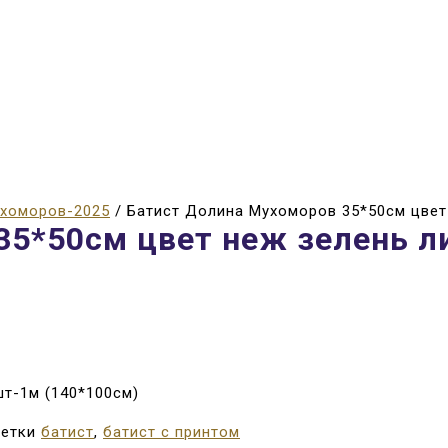
хоморов-2025
/ Батист Долина Мухоморов 35*50см цвет
35*50см цвет неж зелень л
8шт-1м (140*100см)
етки
батист
,
батист с принтом