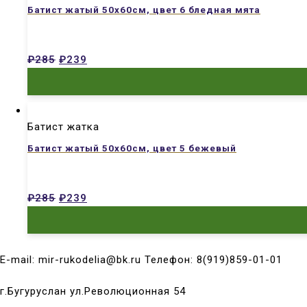
Батист жатый 50х60см, цвет 6 бледная мята
₽
285
₽
239
Батист жатка
Батист жатый 50х60см, цвет 5 бежевый
₽
285
₽
239
E-mail: mir-rukodelia@bk.ru Телефон: 8(919)859-01-01
г.Бугуруслан ул.Революционная 54