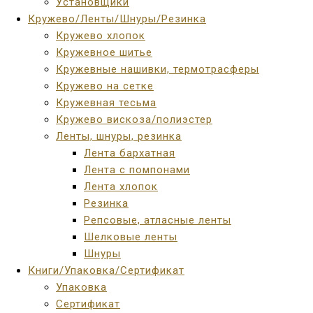
Установщики
Кружево/Ленты/Шнуры/Резинка
Кружево хлопок
Кружевное шитье
Кружевные нашивки, термотрасферы
Кружево на сетке
Кружевная тесьма
Кружево вискоза/полиэстер
Ленты, шнуры, резинка
Лента бархатная
Лента с помпонами
Лента хлопок
Резинка
Репсовые, атласные ленты
Шелковые ленты
Шнуры
Книги/Упаковка/Сертификат
Упаковка
Сертификат