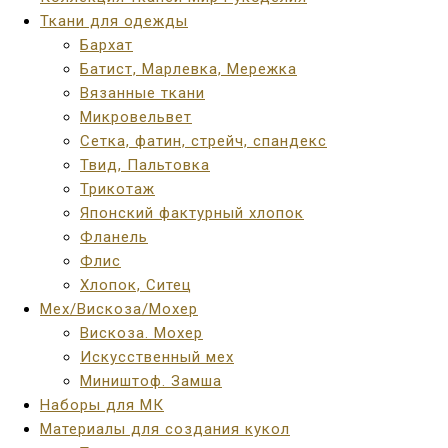
Ткани для одежды
Бархат
Батист, Марлевка, Мережка
Вязанные ткани
Микровельвет
Сетка, фатин, стрейч, спандекс
Твид, Пальтовка
Трикотаж
Японский фактурный хлопок
Фланель
Флис
Хлопок, Ситец
Мех/Вискоза/Мохер
Вискоза. Мохер
Искусственный мех
Миништоф. Замша
Наборы для МК
Материалы для создания кукол