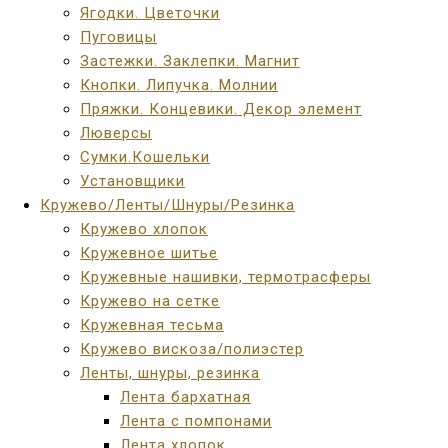
Ягодки. Цветочки
Пуговицы
Застежки. Заклепки. Магнит
Кнопки. Липучка. Молнии
Пряжки. Концевики. Декор элемент
Люверсы
Сумки.Кошельки
Установщики
Кружево/Ленты/Шнуры/Резинка
Кружево хлопок
Кружевное шитье
Кружевные нашивки, термотрасферы
Кружево на сетке
Кружевная тесьма
Кружево вискоза/полиэстер
Ленты, шнуры, резинка
Лента бархатная
Лента с помпонами
Лента хлопок