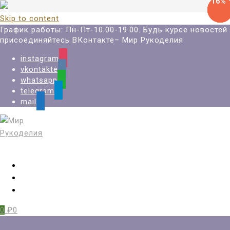
-27%
-27%
-27%
-16%
-16%
Skip to content
График работы: Пн-Пт-10.00-19.00. Будь курсе новостей
присоединяйтесь ВКонтакте– Мир Рукоделия
instagram
vkontakte
whatsapp
telegram
mail
Вход
Регистрация
Избранное
0
₽0