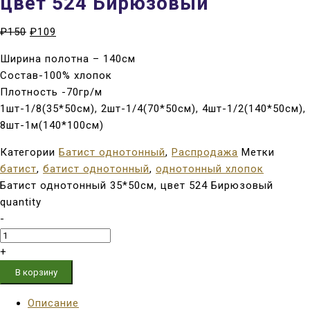
цвет 524 Бирюзовый
₽
150
₽
109
Ширина полотна – 140см
Состав-100% хлопок
Плотность -70гр/м
1шт-1/8(35*50см), 2шт-1/4(70*50см), 4шт-1/2(140*50см),
8шт-1м(140*100см)
Категории
Батист однотонный
,
Распродажа
Метки
батист
,
батист однотонный
,
однотонный хлопок
Батист однотонный 35*50см, цвет 524 Бирюзовый
quantity
-
+
В корзину
Описание