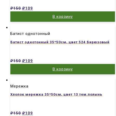
₽
150
₽
109
В корзину
Батист однотонный
Батист однотонный 35*50см, цвет 524 Бирюзовый
₽
150
₽
109
В корзину
Мережка
Хлопок мережка 35*50см, цвет 13 тем.полынь
₽
150
₽
109