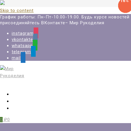
-27%
-27%
-27%
-16%
-16%
Skip to content
График работы: Пн-Пт-10.00-19.00. Будь курсе новостей
присоединяйтесь ВКонтакте– Мир Рукоделия
instagram
vkontakte
whatsapp
telegram
mail
Вход
Регистрация
Избранное
0
₽0