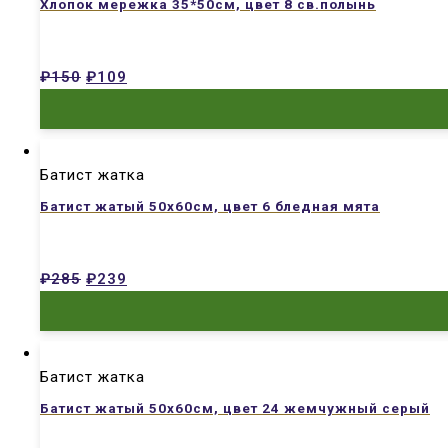
Хлопок мережка 35*50см, цвет 8 св.полынь
₽
150
₽
109
Батист жатка
Батист жатый 50х60см, цвет 6 бледная мята
₽
285
₽
239
Батист жатка
Батист жатый 50х60см, цвет 24 жемчужный серый