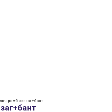
олоч ромб зигзаг+бант
гзаг+бант