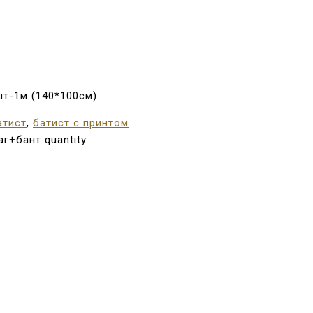
8шт-1м (140*100см)
атист
,
батист с принтом
г+бант quantity