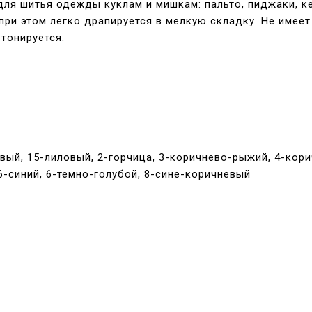
ля шитья одежды куклам и мишкам: пальто, пиджаки, кеп
 при этом легко драпируется в мелкую складку. Не имее
 тонируется.
ый, 15-лиловый, 2-горчица, 3-коричнево-рыжий, 4-корич
6-синий, 6-темно-голубой, 8-сине-коричневый