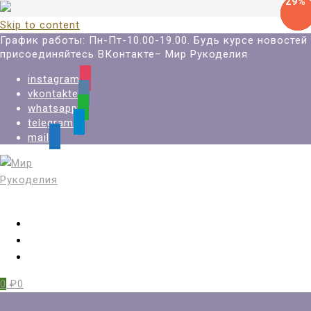
-29%
-29%
-29%
-29%
-29%
Skip to content
График работы: Пн-Пт-10.00-19.00. Будь курсе новостей
присоединяйтесь ВКонтакте– Мир Рукоделия
instagram
vkontakte
whatsapp
telegram
mail
Вход
Регистрация
Избранное
0
₽0