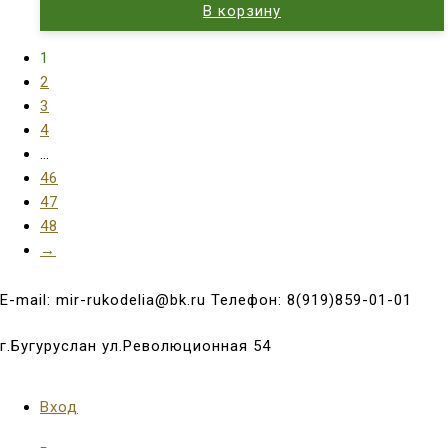
В корзину
1
2
3
4
…
46
47
48
→
E-mail: mir-rukodelia@bk.ru Телефон: 8(919)859-01-01
г.Бугуруслан ул.Революционная 54
Вход