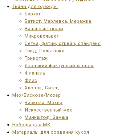
Ткани для одежды
Бархат
Батист, Марлевка, Мережка
Вязанные ткани
Микровельвет
Сетка, фатин, стрейч, спандекс
Твид, Пальтовка
Трикотаж
Японский фактурный хлопок
Фланель
Флис
Хлопок, Ситец
Мех/Вискоза/Мохер
Вискоза. Мохер
Искусственный мех
Миништоф. Замша
Наборы для МК
Материалы для создания кукол