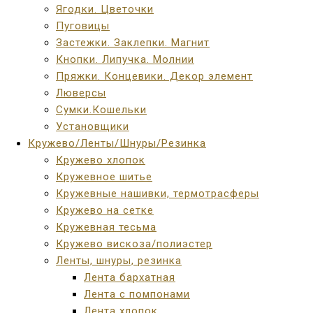
Ягодки. Цветочки
Пуговицы
Застежки. Заклепки. Магнит
Кнопки. Липучка. Молнии
Пряжки. Концевики. Декор элемент
Люверсы
Сумки.Кошельки
Установщики
Кружево/Ленты/Шнуры/Резинка
Кружево хлопок
Кружевное шитье
Кружевные нашивки, термотрасферы
Кружево на сетке
Кружевная тесьма
Кружево вискоза/полиэстер
Ленты, шнуры, резинка
Лента бархатная
Лента с помпонами
Лента хлопок