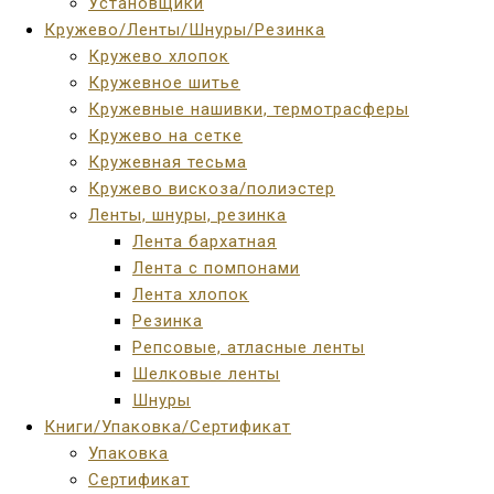
Установщики
Кружево/Ленты/Шнуры/Резинка
Кружево хлопок
Кружевное шитье
Кружевные нашивки, термотрасферы
Кружево на сетке
Кружевная тесьма
Кружево вискоза/полиэстер
Ленты, шнуры, резинка
Лента бархатная
Лента с помпонами
Лента хлопок
Резинка
Репсовые, атласные ленты
Шелковые ленты
Шнуры
Книги/Упаковка/Сертификат
Упаковка
Сертификат