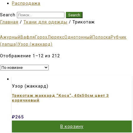
Распродажа
Search
Search
Главная
/
Ткани для одежды
/ Трикотаж
Ажурный
Вафля
Горох
Люрекс
Однотонный
Полоска
Рубчик
(лапша)
Узор (жаккард)
Отображение 1–12 из 212
Узор (жаккард)
Трикотаж жаккард “Коса”, 40х50см цвет 3
коричневый
₽
265
В корзину