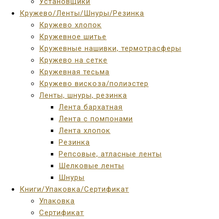
Установщики
Кружево/Ленты/Шнуры/Резинка
Кружево хлопок
Кружевное шитье
Кружевные нашивки, термотрасферы
Кружево на сетке
Кружевная тесьма
Кружево вискоза/полиэстер
Ленты, шнуры, резинка
Лента бархатная
Лента с помпонами
Лента хлопок
Резинка
Репсовые, атласные ленты
Шелковые ленты
Шнуры
Книги/Упаковка/Сертификат
Упаковка
Сертификат