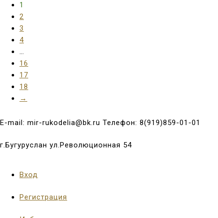
1
2
3
4
…
16
17
18
→
E-mail: mir-rukodelia@bk.ru Телефон: 8(919)859-01-01
г.Бугуруслан ул.Революционная 54
Вход
Регистрация