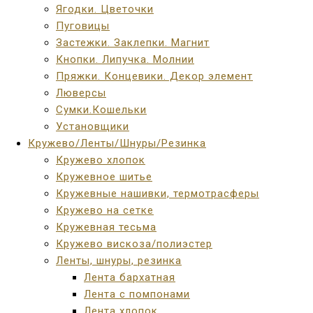
Ягодки. Цветочки
Пуговицы
Застежки. Заклепки. Магнит
Кнопки. Липучка. Молнии
Пряжки. Концевики. Декор элемент
Люверсы
Сумки.Кошельки
Установщики
Кружево/Ленты/Шнуры/Резинка
Кружево хлопок
Кружевное шитье
Кружевные нашивки, термотрасферы
Кружево на сетке
Кружевная тесьма
Кружево вискоза/полиэстер
Ленты, шнуры, резинка
Лента бархатная
Лента с помпонами
Лента хлопок