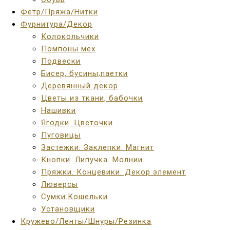
Фетр/Пряжа/Нитки
Фурнитура/Декор
Колокольчики
Помпоны мех
Подвески
Бисер, бусины,паетки
Деревянный декор
Цветы из ткани, бабочки
Нашивки
Ягодки. Цветочки
Пуговицы
Застежки. Заклепки. Магнит
Кнопки. Липучка. Молнии
Пряжки. Концевики. Декор элемент
Люверсы
Сумки.Кошельки
Установщики
Кружево/Ленты/Шнуры/Резинка