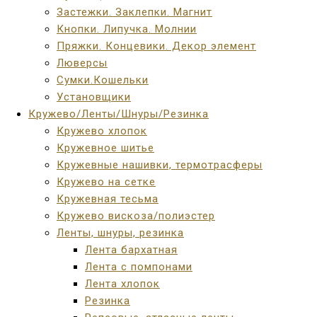
Застежки. Заклепки. Магнит
Кнопки. Липучка. Молнии
Пряжки. Концевики. Декор элемент
Люверсы
Сумки.Кошельки
Установщики
Кружево/Ленты/Шнуры/Резинка
Кружево хлопок
Кружевное шитье
Кружевные нашивки, термотрасферы
Кружево на сетке
Кружевная тесьма
Кружево вискоза/полиэстер
Ленты, шнуры, резинка
Лента бархатная
Лента с помпонами
Лента хлопок
Резинка