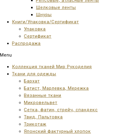
Репсовые, атласные ленты
Шелковые ленты
Шнуры
Книги/Упаковка/Сертификат
Упаковка
Сертификат
Распродажа
Menu
Коллекция тканей Мир Рукоделия
Ткани для одежды
Бархат
Батист, Марлевка, Мережка
Вязанные ткани
Микровельвет
Сетка, фатин, стрейч, спандекс
Твид, Пальтовка
Трикотаж
Японский фактурный хлопок