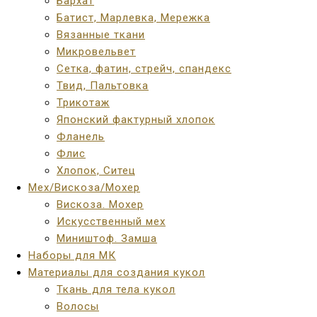
Бархат
Батист, Марлевка, Мережка
Вязанные ткани
Микровельвет
Сетка, фатин, стрейч, спандекс
Твид, Пальтовка
Трикотаж
Японский фактурный хлопок
Фланель
Флис
Хлопок, Ситец
Мех/Вискоза/Мохер
Вискоза. Мохер
Искусственный мех
Миништоф. Замша
Наборы для МК
Материалы для создания кукол
Ткань для тела кукол
Волосы