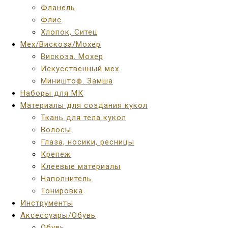
Фланель
Флис
Хлопок, Ситец
Мех/Вискоза/Мохер
Вискоза. Мохер
Искусственный мех
Миништоф. Замша
Наборы для МК
Материалы для создания кукол
Ткань для тела кукол
Волосы
Глаза, носики, ресницы
Крепеж
Клеевые материалы
Наполнитель
Тонировка
Инструменты
Аксессуары/Обувь
Обувь