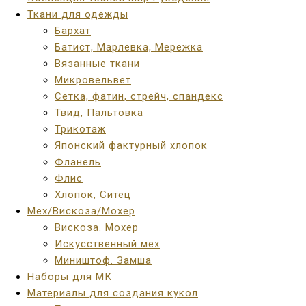
Ткани для одежды
Бархат
Батист, Марлевка, Мережка
Вязанные ткани
Микровельвет
Сетка, фатин, стрейч, спандекс
Твид, Пальтовка
Трикотаж
Японский фактурный хлопок
Фланель
Флис
Хлопок, Ситец
Мех/Вискоза/Мохер
Вискоза. Мохер
Искусственный мех
Миништоф. Замша
Наборы для МК
Материалы для создания кукол