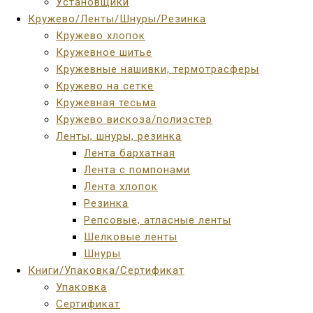
Установщики
Кружево/Ленты/Шнуры/Резинка
Кружево хлопок
Кружевное шитье
Кружевные нашивки, термотрасферы
Кружево на сетке
Кружевная тесьма
Кружево вискоза/полиэстер
Ленты, шнуры, резинка
Лента бархатная
Лента с помпонами
Лента хлопок
Резинка
Репсовые, атласные ленты
Шелковые ленты
Шнуры
Книги/Упаковка/Сертификат
Упаковка
Сертификат