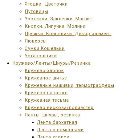
Ягодки. Цветочки
Пуговицы
Застежки. Заклепки. Магнит
Кнопки. Липучка. Молнии
Пряжки. Концевики. Декор элемент
Люверсы
Сумки.Кошельки
Установщики
Кружево/Ленты/Шнуры/Резинка
Кружево хлопок
Кружевное шитье
Кружевные нашивки, термотрасферы
Кружево на сетке
Кружевная тесьма
Кружево вискоза/полиэстер
Ленты, шнуры, резинка
Лента бархатная
Лента с помпонами
Лента хлопок