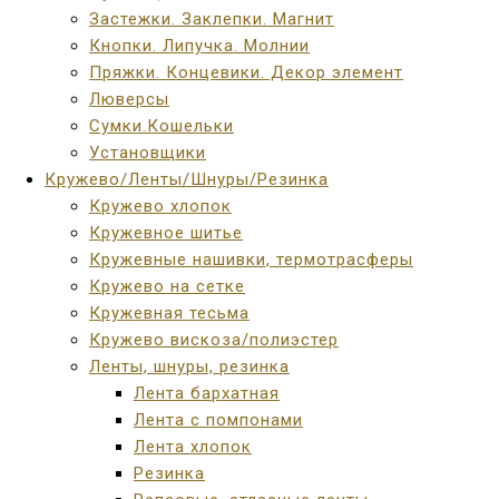
Застежки. Заклепки. Магнит
Кнопки. Липучка. Молнии
Пряжки. Концевики. Декор элемент
Люверсы
Сумки.Кошельки
Установщики
Кружево/Ленты/Шнуры/Резинка
Кружево хлопок
Кружевное шитье
Кружевные нашивки, термотрасферы
Кружево на сетке
Кружевная тесьма
Кружево вискоза/полиэстер
Ленты, шнуры, резинка
Лента бархатная
Лента с помпонами
Лента хлопок
Резинка