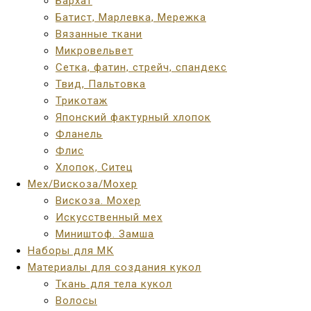
Бархат
Батист, Марлевка, Мережка
Вязанные ткани
Микровельвет
Сетка, фатин, стрейч, спандекс
Твид, Пальтовка
Трикотаж
Японский фактурный хлопок
Фланель
Флис
Хлопок, Ситец
Мех/Вискоза/Мохер
Вискоза. Мохер
Искусственный мех
Миништоф. Замша
Наборы для МК
Материалы для создания кукол
Ткань для тела кукол
Волосы