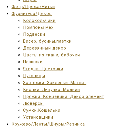
Фетр/Пряжа/Нитки
Фурнитура/Декор
Колокольчики
Помпоны мех
Подвески
Бисер, бусины,паетки
Деревянный декор
Цветы из ткани, бабочки
Нашивки
Ягодки. Цветочки
Пуговицы
Застежки. Заклепки. Магнит
Кнопки. Липучка. Молнии
Пряжки. Концевики. Декор элемент
Люверсы
Сумки.Кошельки
Установщики
Кружево/Ленты/Шнуры/Резинка