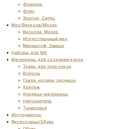
Фланель
Флис
Хлопок, Ситец
Мех/Вискоза/Мохер
Вискоза. Мохер
Искусственный мех
Миништоф. Замша
Наборы для МК
Материалы для создания кукол
Ткань для тела кукол
Волосы
Глаза, носики, ресницы
Крепеж
Клеевые материалы
Наполнитель
Тонировка
Инструменты
Аксессуары/Обувь
Обувь