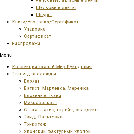
Репсовые, атласные ленты
Шелковые ленты
Шнуры
Книги/Упаковка/Сертификат
Упаковка
Сертификат
Распродажа
Menu
Коллекция тканей Мир Рукоделия
Ткани для одежды
Бархат
Батист, Марлевка, Мережка
Вязанные ткани
Микровельвет
Сетка, фатин, стрейч, спандекс
Твид, Пальтовка
Трикотаж
Японский фактурный хлопок