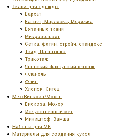
Ткани для одежды
Бархат
Батист, Марлевка, Мережка
Вязанные ткани
Микровельвет
Сетка, фатин, стрейч, спандекс
Твид, Пальтовка
Трикотаж
Японский фактурный хлопок
Фланель
Флис
Хлопок, Ситец
Мех/Вискоза/Мохер
Вискоза. Мохер
Искусственный мех
Миништоф. Замша
Наборы для МК
Материалы для создания кукол