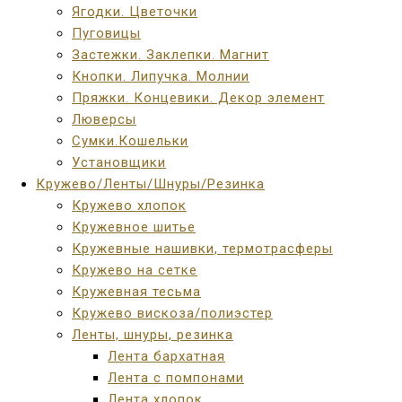
Ягодки. Цветочки
Пуговицы
Застежки. Заклепки. Магнит
Кнопки. Липучка. Молнии
Пряжки. Концевики. Декор элемент
Люверсы
Сумки.Кошельки
Установщики
Кружево/Ленты/Шнуры/Резинка
Кружево хлопок
Кружевное шитье
Кружевные нашивки, термотрасферы
Кружево на сетке
Кружевная тесьма
Кружево вискоза/полиэстер
Ленты, шнуры, резинка
Лента бархатная
Лента с помпонами
Лента хлопок