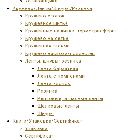
Установщики
Кружево/Ленты/Шнуры/Резинка
Кружево хлопок
Кружевное шитье
Кружевные нашивки, термотрасферы
Кружево на сетке
Кружевная тесьма
Кружево вискоза/полиэстер
Ленты, шнуры, резинка
Лента бархатная
Лента с помпонами
Лента хлопок
Резинка
Репсовые, атласные ленты
Шелковые ленты
Шнуры
Книги/Упаковка/Сертификат
Упаковка
Сертификат