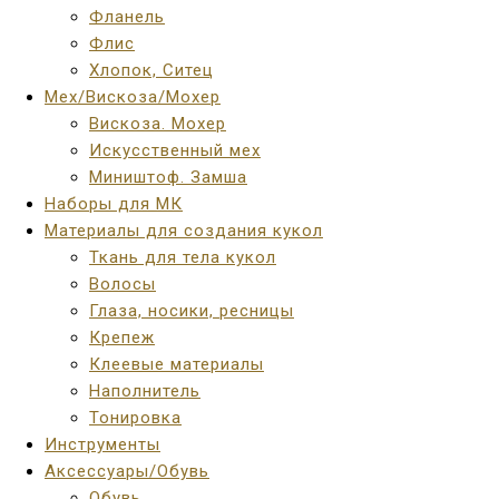
Фланель
Флис
Хлопок, Ситец
Мех/Вискоза/Мохер
Вискоза. Мохер
Искусственный мех
Миништоф. Замша
Наборы для МК
Материалы для создания кукол
Ткань для тела кукол
Волосы
Глаза, носики, ресницы
Крепеж
Клеевые материалы
Наполнитель
Тонировка
Инструменты
Аксессуары/Обувь
Обувь