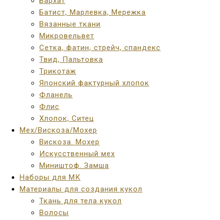
Бархат
Батист, Марлевка, Мережка
Вязанные ткани
Микровельвет
Сетка, фатин, стрейч, спандекс
Твид, Пальтовка
Трикотаж
Японский фактурный хлопок
Фланель
Флис
Хлопок, Ситец
Мех/Вискоза/Мохер
Вискоза. Мохер
Искусственный мех
Миништоф. Замша
Наборы для МК
Материалы для создания кукол
Ткань для тела кукол
Волосы