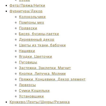
Фетр/Пряжа/Нитки
Фурнитура/Декор
Колокольчики
Помпоны мех
Подвески
Бисер, бусины,паетки
Деревянный декор
Цветы из ткани, бабочки
Нашивки
Ягодки. Цветочки
Пуговицы
Застежки. Заклепки. Магнит
Кнопки. Липучка. Молнии
Пряжки. Концевики. Декор элемент
Люверсы
Сумки.Кошельки
Установщики
Кружево/Ленты/Шнуры/Резинка