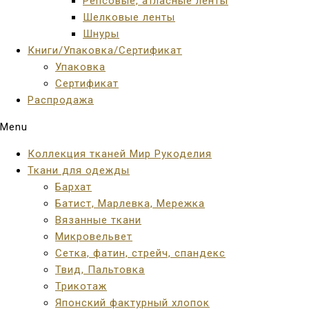
Репсовые, атласные ленты
Шелковые ленты
Шнуры
Книги/Упаковка/Сертификат
Упаковка
Сертификат
Распродажа
Menu
Коллекция тканей Мир Рукоделия
Ткани для одежды
Бархат
Батист, Марлевка, Мережка
Вязанные ткани
Микровельвет
Сетка, фатин, стрейч, спандекс
Твид, Пальтовка
Трикотаж
Японский фактурный хлопок