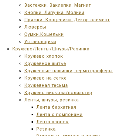
Застежки. Заклепки. Магнит
Кнопки. Липучка. Молнии
Пряжки. Концевики. Декор элемент
Люверсы
Сумки.Кошельки
Установщики
Кружево/Ленты/Шнуры/Резинка
Кружево хлопок
Кружевное шитье
Кружевные нашивки, термотрасферы
Кружево на сетке
Кружевная тесьма
Кружево вискоза/полиэстер
Ленты, шнуры, резинка
Лента бархатная
Лента с помпонами
Лента хлопок
Резинка