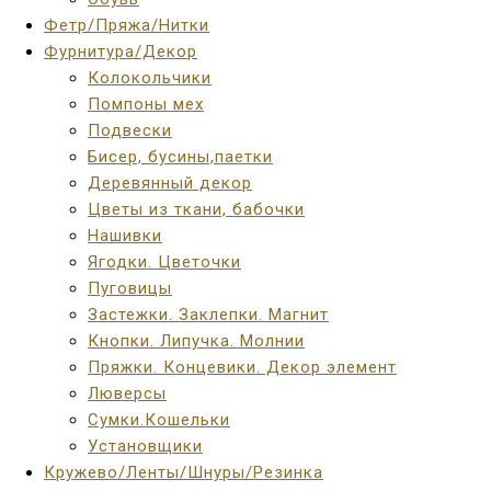
Фетр/Пряжа/Нитки
Фурнитура/Декор
Колокольчики
Помпоны мех
Подвески
Бисер, бусины,паетки
Деревянный декор
Цветы из ткани, бабочки
Нашивки
Ягодки. Цветочки
Пуговицы
Застежки. Заклепки. Магнит
Кнопки. Липучка. Молнии
Пряжки. Концевики. Декор элемент
Люверсы
Сумки.Кошельки
Установщики
Кружево/Ленты/Шнуры/Резинка