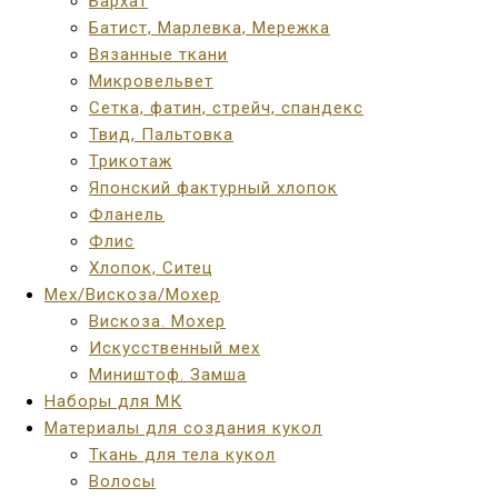
Бархат
Батист, Марлевка, Мережка
Вязанные ткани
Микровельвет
Сетка, фатин, стрейч, спандекс
Твид, Пальтовка
Трикотаж
Японский фактурный хлопок
Фланель
Флис
Хлопок, Ситец
Мех/Вискоза/Мохер
Вискоза. Мохер
Искусственный мех
Миништоф. Замша
Наборы для МК
Материалы для создания кукол
Ткань для тела кукол
Волосы