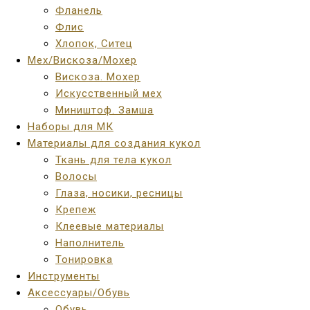
Фланель
Флис
Хлопок, Ситец
Мех/Вискоза/Мохер
Вискоза. Мохер
Искусственный мех
Миништоф. Замша
Наборы для МК
Материалы для создания кукол
Ткань для тела кукол
Волосы
Глаза, носики, ресницы
Крепеж
Клеевые материалы
Наполнитель
Тонировка
Инструменты
Аксессуары/Обувь
Обувь