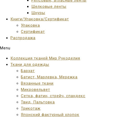
Репсовые, атласные ленты
Шелковые ленты
Шнуры
Книги/Упаковка/Сертификат
Упаковка
Сертификат
Распродажа
Menu
Коллекция тканей Мир Рукоделия
Ткани для одежды
Бархат
Батист, Марлевка, Мережка
Вязанные ткани
Микровельвет
Сетка, фатин, стрейч, спандекс
Твид, Пальтовка
Трикотаж
Японский фактурный хлопок