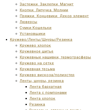
Застежки. Заклепки. Магнит
Кнопки. Липучка. Молнии
Пряжки. Концевики. Декор элемент
Люверсы
Сумки.Кошельки
Установщики
Кружево/Ленты/Шнуры/Резинка
Кружево хлопок
Кружевное шитье
Кружевные нашивки, термотрасферы
Кружево на сетке
Кружевная тесьма
Кружево вискоза/полиэстер
Ленты, шнуры, резинка
Лента бархатная
Лента с помпонами
Лента хлопок
Резинка