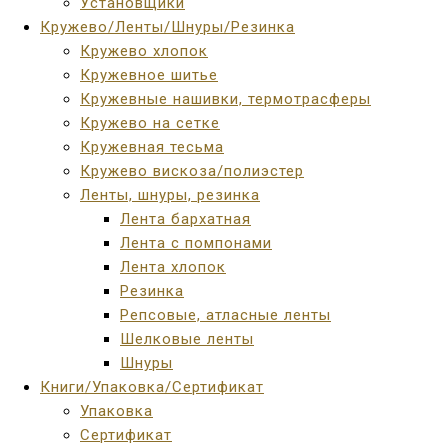
Установщики
Кружево/Ленты/Шнуры/Резинка
Кружево хлопок
Кружевное шитье
Кружевные нашивки, термотрасферы
Кружево на сетке
Кружевная тесьма
Кружево вискоза/полиэстер
Ленты, шнуры, резинка
Лента бархатная
Лента с помпонами
Лента хлопок
Резинка
Репсовые, атласные ленты
Шелковые ленты
Шнуры
Книги/Упаковка/Сертификат
Упаковка
Сертификат