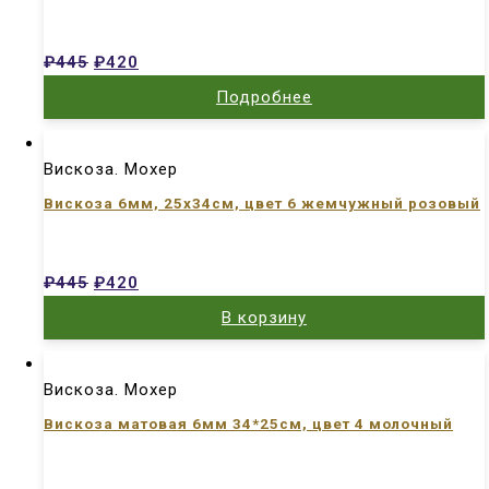
₽
445
₽
420
Подробнее
Вискоза. Мохер
Вискоза 6мм, 25х34см, цвет 6 жемчужный розовый
₽
445
₽
420
В корзину
Вискоза. Мохер
Вискоза матовая 6мм 34*25см, цвет 4 молочный