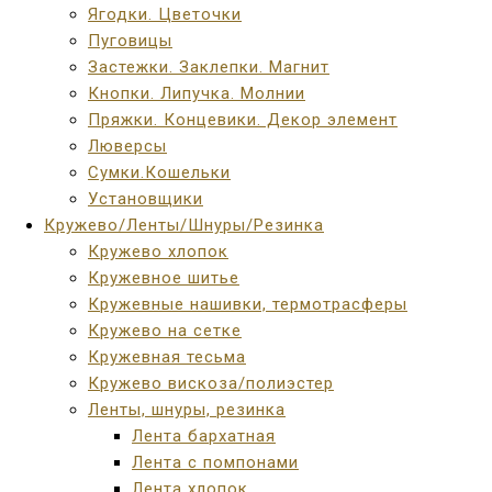
Ягодки. Цветочки
Пуговицы
Застежки. Заклепки. Магнит
Кнопки. Липучка. Молнии
Пряжки. Концевики. Декор элемент
Люверсы
Сумки.Кошельки
Установщики
Кружево/Ленты/Шнуры/Резинка
Кружево хлопок
Кружевное шитье
Кружевные нашивки, термотрасферы
Кружево на сетке
Кружевная тесьма
Кружево вискоза/полиэстер
Ленты, шнуры, резинка
Лента бархатная
Лента с помпонами
Лента хлопок