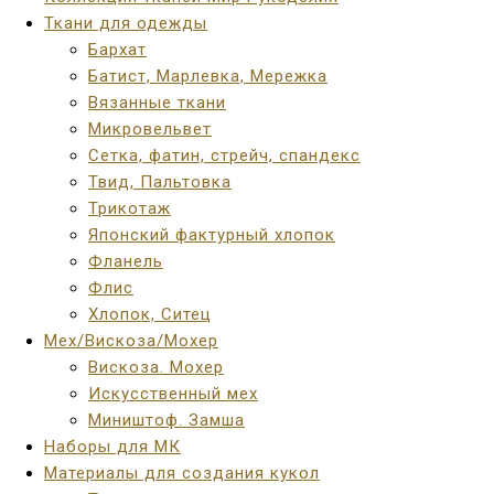
Ткани для одежды
Бархат
Батист, Марлевка, Мережка
Вязанные ткани
Микровельвет
Сетка, фатин, стрейч, спандекс
Твид, Пальтовка
Трикотаж
Японский фактурный хлопок
Фланель
Флис
Хлопок, Ситец
Мех/Вискоза/Мохер
Вискоза. Мохер
Искусственный мех
Миништоф. Замша
Наборы для МК
Материалы для создания кукол