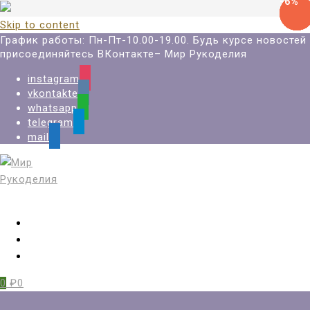
-19%
-6%
-6%
-6%
-6%
-6%
-6%
-6%
Skip to content
График работы: Пн-Пт-10.00-19.00. Будь курсе новостей
присоединяйтесь ВКонтакте– Мир Рукоделия
instagram
vkontakte
whatsapp
telegram
mail
Вход
Регистрация
Избранное
0
₽0