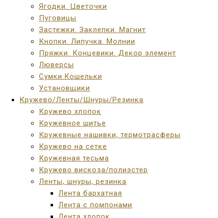
Ягодки. Цветочки
Пуговицы
Застежки. Заклепки. Магнит
Кнопки. Липучка. Молнии
Пряжки. Концевики. Декор элемент
Люверсы
Сумки.Кошельки
Установщики
Кружево/Ленты/Шнуры/Резинка
Кружево хлопок
Кружевное шитье
Кружевные нашивки, термотрасферы
Кружево на сетке
Кружевная тесьма
Кружево вискоза/полиэстер
Ленты, шнуры, резинка
Лента бархатная
Лента с помпонами
Лента хлопок