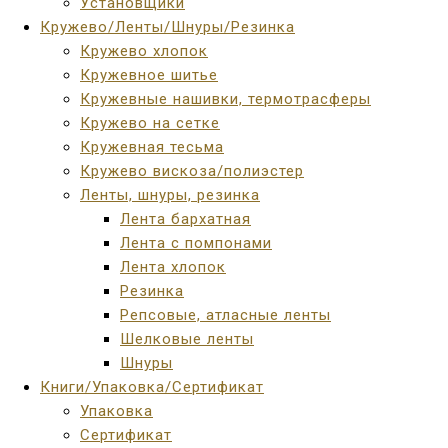
Установщики
Кружево/Ленты/Шнуры/Резинка
Кружево хлопок
Кружевное шитье
Кружевные нашивки, термотрасферы
Кружево на сетке
Кружевная тесьма
Кружево вискоза/полиэстер
Ленты, шнуры, резинка
Лента бархатная
Лента с помпонами
Лента хлопок
Резинка
Репсовые, атласные ленты
Шелковые ленты
Шнуры
Книги/Упаковка/Сертификат
Упаковка
Сертификат