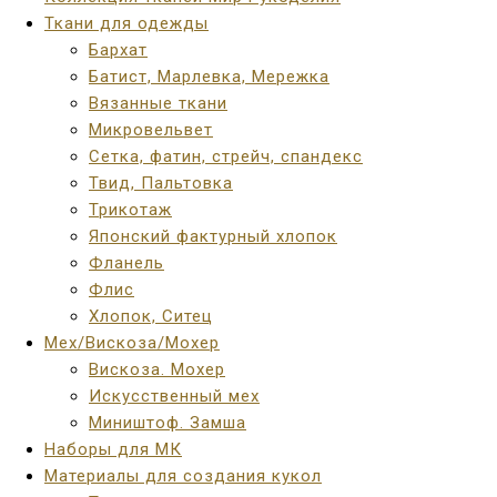
Ткани для одежды
Бархат
Батист, Марлевка, Мережка
Вязанные ткани
Микровельвет
Сетка, фатин, стрейч, спандекс
Твид, Пальтовка
Трикотаж
Японский фактурный хлопок
Фланель
Флис
Хлопок, Ситец
Мех/Вискоза/Мохер
Вискоза. Мохер
Искусственный мех
Миништоф. Замша
Наборы для МК
Материалы для создания кукол