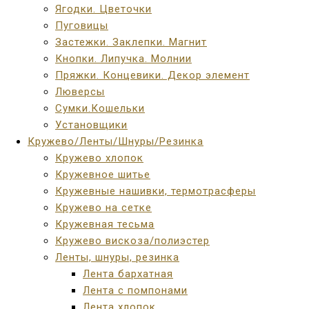
Ягодки. Цветочки
Пуговицы
Застежки. Заклепки. Магнит
Кнопки. Липучка. Молнии
Пряжки. Концевики. Декор элемент
Люверсы
Сумки.Кошельки
Установщики
Кружево/Ленты/Шнуры/Резинка
Кружево хлопок
Кружевное шитье
Кружевные нашивки, термотрасферы
Кружево на сетке
Кружевная тесьма
Кружево вискоза/полиэстер
Ленты, шнуры, резинка
Лента бархатная
Лента с помпонами
Лента хлопок