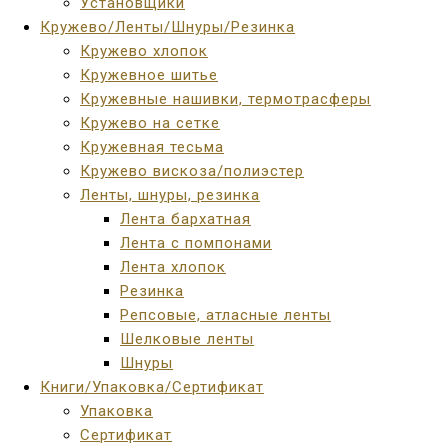
Установщики
Кружево/Ленты/Шнуры/Резинка
Кружево хлопок
Кружевное шитье
Кружевные нашивки, термотрасферы
Кружево на сетке
Кружевная тесьма
Кружево вискоза/полиэстер
Ленты, шнуры, резинка
Лента бархатная
Лента с помпонами
Лента хлопок
Резинка
Репсовые, атласные ленты
Шелковые ленты
Шнуры
Книги/Упаковка/Сертификат
Упаковка
Сертификат