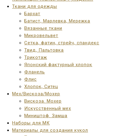
Ткани для одежды
Бархат
Батист, Марлевка, Мережка
Вязанные ткани
Микровельвет
Сетка, фатин, стрейч, спандекс
Твид, Пальтовка
Трикотаж
Японский фактурный хлопок
Фланель
Флис
Хлопок, Ситец
Мех/Вискоза/Мохер
Вискоза. Мохер
Искусственный мех
Миништоф. Замша
Наборы для МК
Материалы для создания кукол