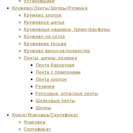
Установщики
Кружево/Ленты/Шнуры/Резинка
Кружево хлопок
Кружевное шитье
Кружевные нашивки, термотрасферы
Кружево на сетке
Кружевная тесьма
Кружево вискоза/полиэстер
Ленты, шнуры, резинка
Лента бархатная
Лента с помпонами
Лента хлопок
Резинка
Репсовые, атласные ленты
Шелковые ленты
Шнуры
Книги/Упаковка/Сертификат
Упаковка
Сертификат