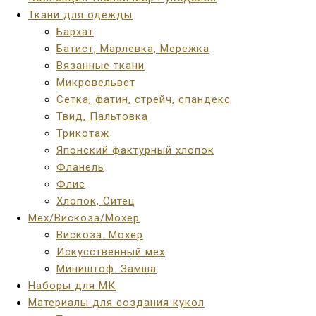
Ткани для одежды
Бархат
Батист, Марлевка, Мережка
Вязанные ткани
Микровельвет
Сетка, фатин, стрейч, спандекс
Твид, Пальтовка
Трикотаж
Японский фактурный хлопок
Фланель
Флис
Хлопок, Ситец
Мех/Вискоза/Мохер
Вискоза. Мохер
Искусственный мех
Миништоф. Замша
Наборы для МК
Материалы для создания кукол