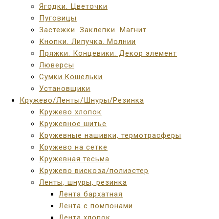
Ягодки. Цветочки
Пуговицы
Застежки. Заклепки. Магнит
Кнопки. Липучка. Молнии
Пряжки. Концевики. Декор элемент
Люверсы
Сумки.Кошельки
Установщики
Кружево/Ленты/Шнуры/Резинка
Кружево хлопок
Кружевное шитье
Кружевные нашивки, термотрасферы
Кружево на сетке
Кружевная тесьма
Кружево вискоза/полиэстер
Ленты, шнуры, резинка
Лента бархатная
Лента с помпонами
Лента хлопок